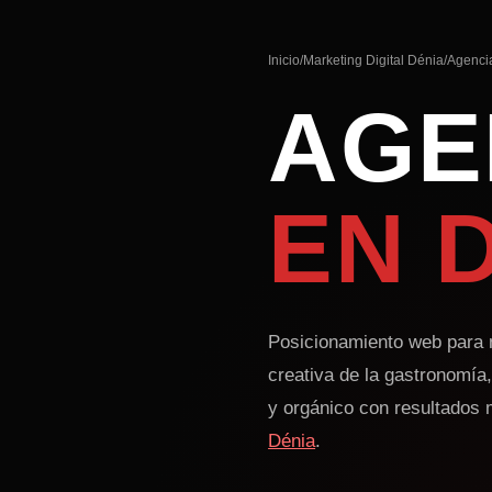
Inicio
/
Marketing Digital Dénia
/
Agenci
AGE
EN 
Posicionamiento web para n
creativa de la gastronomía,
y orgánico con resultados 
Dénia
.