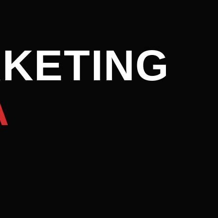
RKETING
A