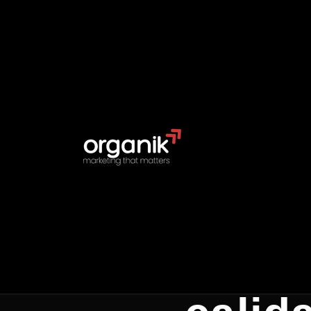
Volver a Recursos
Inicio
/
Recursos
/
SEO
SEO
Link 
conse