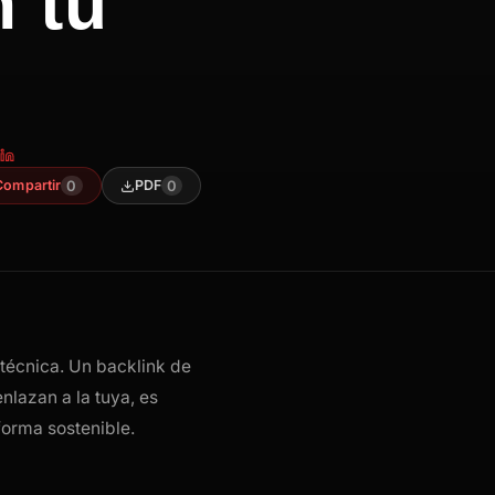
 tu
0
0
Compartir
PDF
a técnica. Un backlink de
nlazan a la tuya, es
forma sostenible.