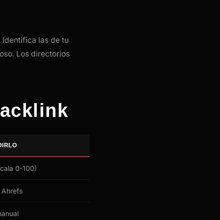
dentifica las de tu
oso. Los directorios
acklink
DIRLO
scala 0-100)
 Ahrefs
manual