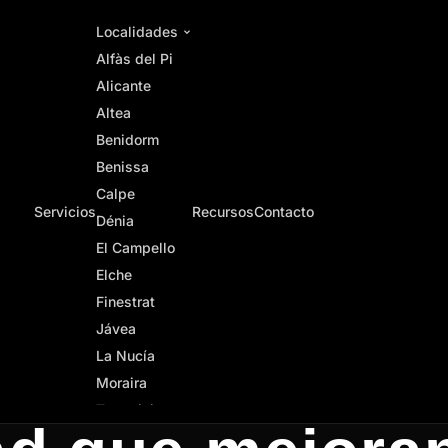
Localidades
Alfàs del Pi
Alicante
Altea
Benidorm
Benissa
Calpe
Servicios
Recursos
Contacto
Dénia
El Campello
Elche
Building: cóm
Finestrat
Jávea
La Nucía
guir backlink
Moraira
Torrevieja
Valencia