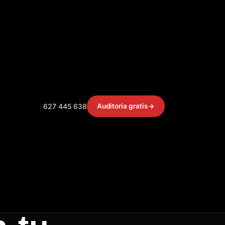
627 445 638
Auditoría gratis
o
s de