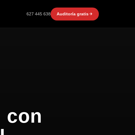
627 445 638
Auditoría gratis
o con