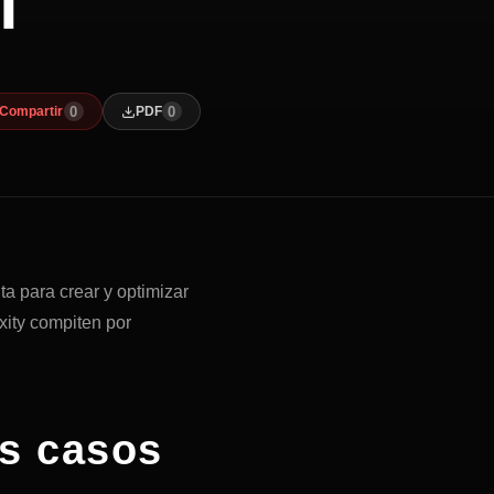
l
0
0
Compartir
PDF
ta para crear y optimizar
ity compiten por
os casos