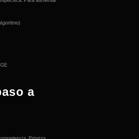
específica. Para aumentar
algoritmo)
 SGE
paso a
ompetencia. Prioriza