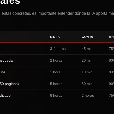
eales
ientas concretas, es importante entender dónde la IA aporta más
SIN IA
CON IA
AH
s
3-4 horas
45 min
75
búsqueda
2 horas
20 min
83
line)
1 hora
10 min
83
 (50 páginas)
5 horas
30 min
90
plicado
8 horas
2 horas
75