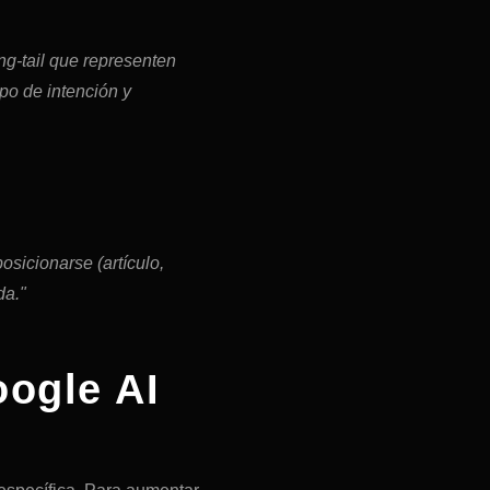
ng-tail que representen
po de intención y
osicionarse (artículo,
da."
oogle AI