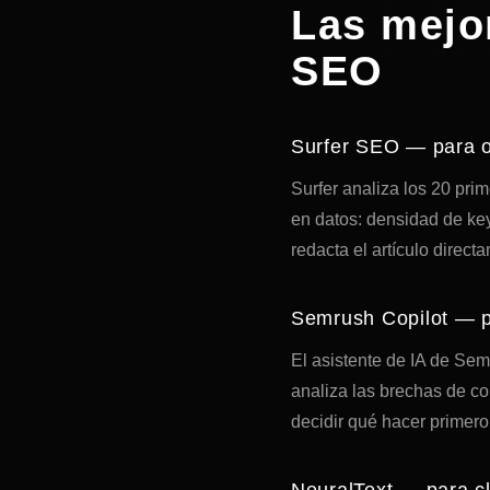
Las mejo
SEO
Surfer SEO — para o
Surfer analiza los 20 pr
en datos: densidad de key
redacta el artículo direc
Semrush Copilot — pa
El asistente de IA de Sem
analiza las brechas de c
decidir qué hacer primero
NeuralText — para cl