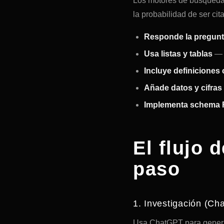
Los motores de búsqueda 
la probabilidad de ser cit
Responde la pregunta
Usa listas y tablas
— e
Incluye definiciones 
Añade datos y cifras
Implementa schema
El flujo 
paso
1. Investigación (C
Usa ChatGPT para generar