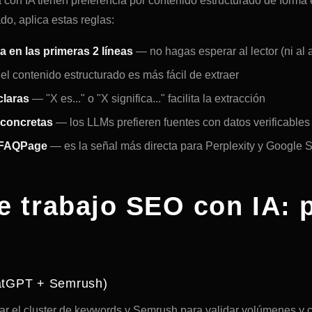
con IA tienen preferencia por contenido estructurado de forma 
ado, aplica estas reglas:
 en las primeras 2 líneas
— no hagas esperar al lector (ni al 
l contenido estructurado es más fácil de extraer
claras
— "X es..." o "X significa..." facilita la extracción
 concretas
— los LLMs prefieren fuentes con datos verificables
 FAQPage
— es la señal más directa para Perplexity y Google
de trabajo SEO con IA: 
hatGPT + Semrush)
 el cluster de keywords y Semrush para validar volúmenes y c