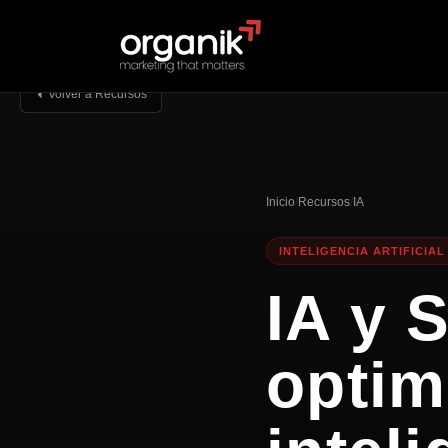
Volver a Recursos
Inicio
/
Recursos
/
IA
INTELIGENCIA ARTIFICIAL
IA y 
optim