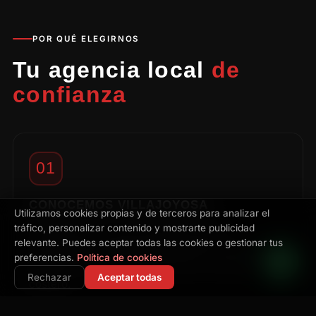
POR QUÉ ELEGIRNOS
Tu agencia local
de
confianza
01
CONOCEMOS VILLAJOYOSA
Utilizamos cookies propias y de terceros para analizar el
tráfico, personalizar contenido y mostrarte publicidad
Villajoyosa es vecina de nuestra sede.
relevante. Puedes aceptar todas las cookies o gestionar tus
Conocemos la fuerte identidad de sus marcas
preferencias.
Política de cookies
gastronómicas y el potencial de su comercio
Rechazar
Aceptar todas
costero.