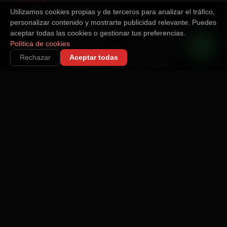
Utilizamos cookies propias y de terceros para analizar el tráfico,
CONOCEMOS JÁVEA
personalizar contenido y mostrarte publicidad relevante. Puedes
aceptar todas las cookies o gestionar tus preferencias.
Jávea es una zona clave para nuestras estrategias
Política de cookies
inmobiliarias. Entendemos el mercado de villas
Rechazar
Aceptar todas
exclusivas y la captación de clientes de perfil
internacional.
02
RESULTADOS REALES
Cada euro invertido tiene un seguimiento. Reportes
semanales con métricas reales: leads generados, coste
por lead, ROAS y retorno sobre la inversión.