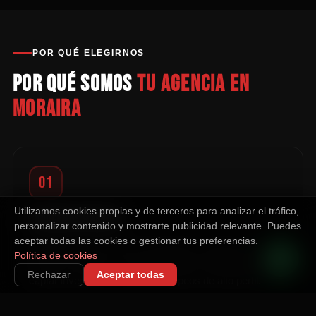
POR QUÉ ELEGIRNOS
Por qué somos
tu agencia en
Moraira
01
Utilizamos cookies propias y de terceros para analizar el tráfico,
CONOCEMOS MORAIRA
personalizar contenido y mostrarte publicidad relevante. Puedes
aceptar todas las cookies o gestionar tus preferencias.
Atendemos de forma personalizada a negocios en
Política de cookies
Moraira. Sabemos cómo segmentar campañas para
Rechazar
Aceptar todas
captar inversores y turistas europeos de alto perfil.