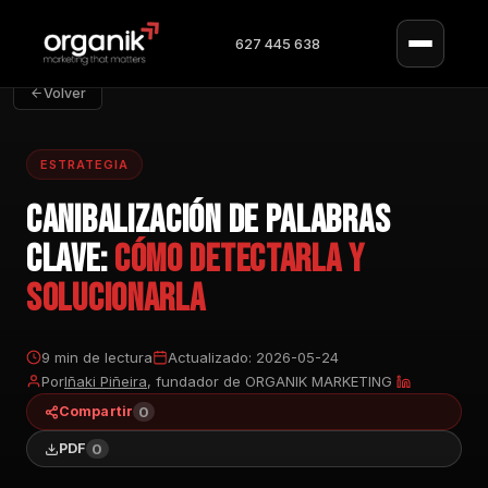
627 445 638
Volver
ESTRATEGIA
Canibalización de palabras
clave:
cómo detectarla y
solucionarla
9 min de lectura
Actualizado: 2026-05-24
Por
Iñaki Piñeira
, fundador de ORGANIK MARKETING
0
Compartir
0
PDF