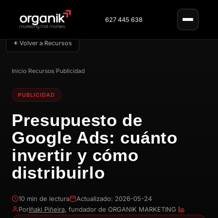
627 445 638
Volver a Recursos
Inicio
/
Recursos
/
Publicidad
PUBLICIDAD
Presupuesto de
Google Ads: cuánto
invertir y cómo
distribuirlo
10 min de lectura
Actualizado: 2026-05-24
Por
Iñaki Piñeira
, fundador de ORGANIK MARKETING