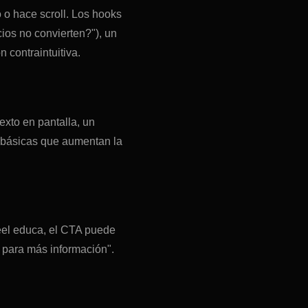
o o hace scroll. Los hooks
ios no convierten?"), un
n contraintuitiva.
xto en pantalla, un
s básicas que aumentan la
Reel educa, el CTA puede
 para más información".