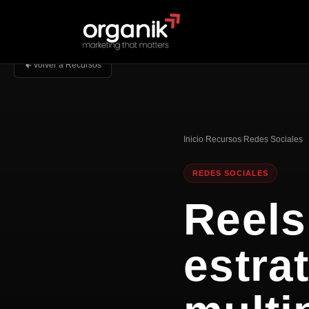
Volver a Recursos
Inicio
/
Recursos
/
Redes Sociales
REDES SOCIALES
Reels
estra