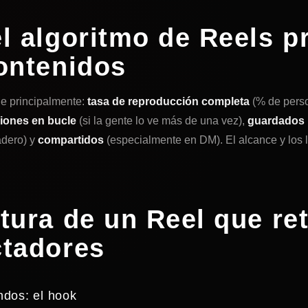
l algoritmo de Reels p
contenidos
de principalmente:
tasa de reproducción completa
(% de perso
iones en bucle
(si la gente lo ve más de una vez),
guardados
adero) y
compartidos
(especialmente en DM). El alcance y los 
tura de un Reel que re
ctadores
ndos: el hook