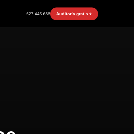
627 445 638
Auditoría gratis
: