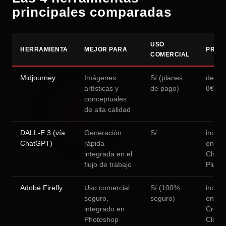
principales comparadas
USO
HERRAMIENTA
MEJOR PARA
PREC
COMERCIAL
Midjourney
Imágenes
Sí (planes
desde
artísticas y
de pago)
8€/me
conceptuales
de alta calidad
DALL-E 3 (vía
Generación
Sí
inclui
ChatGPT)
rápida
en
integrada en el
Chat
flujo de trabajo
Plus
Adobe Firefly
Uso comercial
Sí (100%
inclui
seguro,
seguro)
en
integrado en
Creati
Photoshop
Cloud