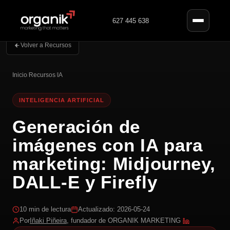
627 445 638
Volver a Recursos
Inicio
/
Recursos
/
IA
INTELIGENCIA ARTIFICIAL
Generación de
imágenes con IA para
marketing: Midjourney,
DALL-E y Firefly
10 min de lectura
Actualizado: 2026-05-24
Por
Iñaki Piñeira
, fundador de ORGANIK MARKETING