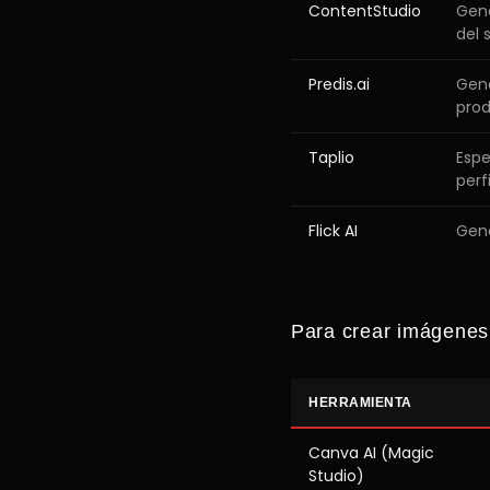
ContentStudio
Gene
del 
Predis.ai
Gene
pro
Taplio
Espe
perfi
Flick AI
Gene
Para crear imágenes
HERRAMIENTA
Canva AI (Magic
Studio)