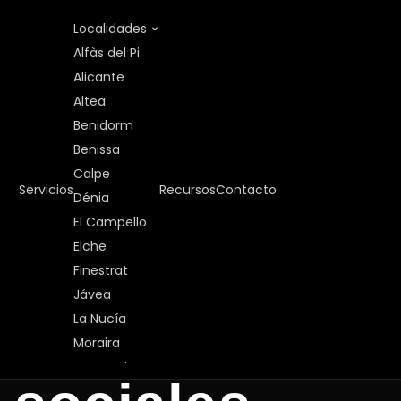
Localidades
Alfàs del Pi
Alicante
Altea
Benidorm
Benissa
Calpe
Servicios
Recursos
Contacto
Dénia
El Campello
Elche
ejores
Finestrat
Jávea
La Nucía
mientas de IA 
Moraira
Torrevieja
Valencia