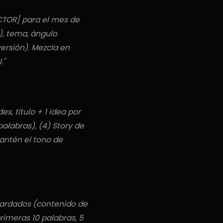
CTOR] para el mes de
), tema, ángulo
ersión). Mezcla en
."
es, título + 1 idea por
 palabras), (4) Story de
antén el tono de
guardados (contenido de
rimeras 10 palabras, 5