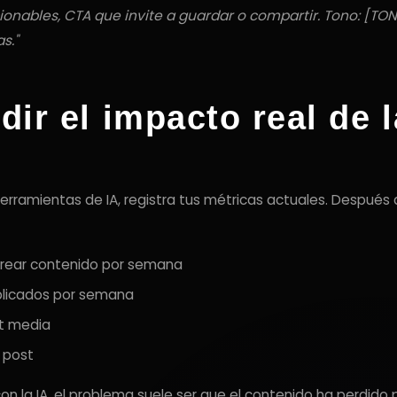
onables, CTA que invite a guardar o compartir. Tono: [TON
s."
r el impacto real de l
s
rramientas de IA, registra tus métricas actuales. Después 
rear contenido por semana
licados por semana
t media
 post
on la IA, el problema suele ser que el contenido ha perdido