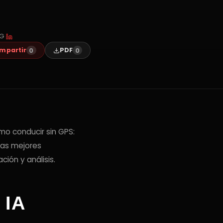
NG
0
0
mpartir
PDF
mo conducir sin GPS:
las mejores
ción y análisis.
 IA