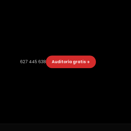
627 445 638
Auditoría gratis
para