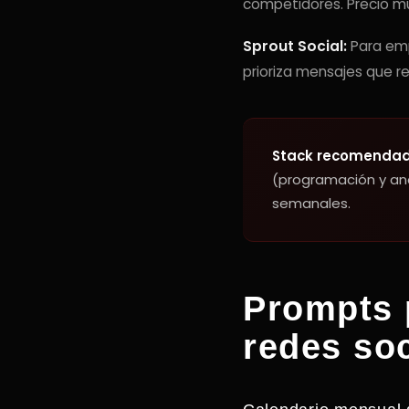
competidores. Precio m
Sprout Social:
Para emp
prioriza mensajes que r
Stack recomendad
(programación y aná
semanales.
Prompts 
redes so