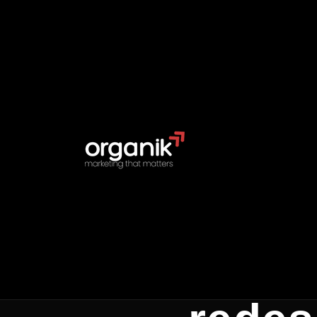
Volver a Recursos
Inicio
/
Recursos
/
IA
INTELIGENCIA ARTIFICIAL
Las m
herra