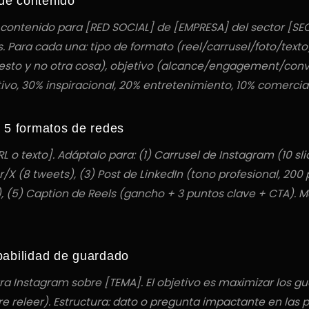
de contenido
 contenido para [RED SOCIAL] de [EMPRESA] del sector [SE
s. Para cada una: tipo de formato (reel/carrusel/foto/texto
 esto y no otra cosa), objetivo (alcance/engagement/conv
vo, 30% inspiracional, 20% entretenimiento, 10% comercial
a 5 formatos de redes
L o texto]. Adáptalo para: (1) Carrusel de Instagram (10 slid
ter/X (8 tweets), (3) Post de LinkedIn (tono profesional, 200
, (5) Caption de Reels (gancho + 3 puntos clave + CTA). M
babilidad de guardado
ra Instagram sobre [TEMA]. El objetivo es maximizar los 
re releer). Estructura: dato o pregunta impactante en las p